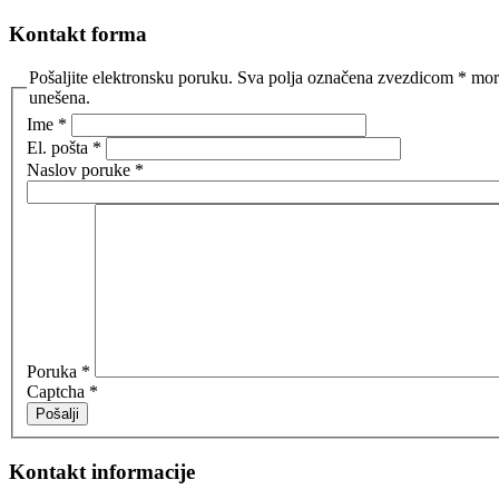
Kontakt forma
Pošaljite elektronsku poruku. Sva polja označena zvezdicom * mora
unešena.
Ime
*
El. pošta
*
Naslov poruke
*
Poruka
*
Captcha
*
Pošalji
Kontakt informacije