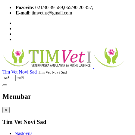
Pozovite
: 021/30 39 589;065/90 20 357;
Е-mail
: timvetns@gmail.com
Tim Vet Novi Sad
Tim Vet Novi Sad
traži...
Menubar
×
Tim Vet Novi Sad
Naslovna